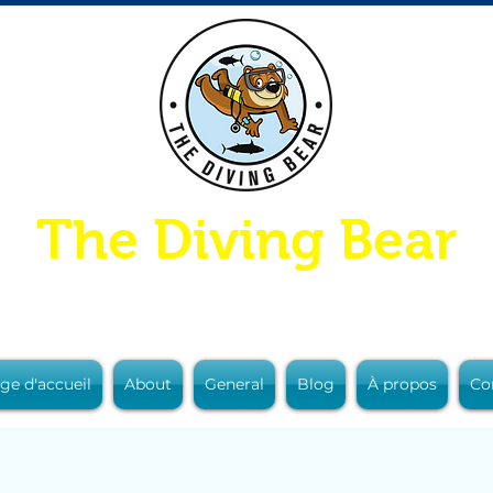
The Diving Bear
ge d'accueil
About
General
Blog
À propos
Co