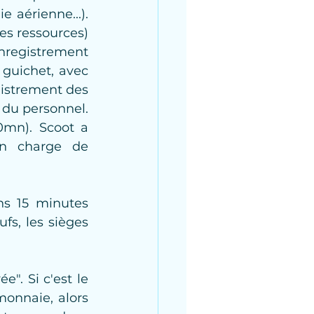
aérienne...). 
es ressources) 
nregistrement 
guichet, avec 
istrement des 
du personnel. 
0mn). Scoot a 
en charge de 
ns 15 minutes 
fs, les sièges 
.
". Si c'est le 
onnaie, alors 