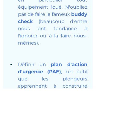
équipement loué. N'oubliez 
pas de faire le fameux 
buddy 
check
 (beaucoup d'entre 
nous ont tendance à 
l'ignorer ou à la faire nous-
mêmes).
Définir un 
plan d'action 
d'urgence (PAE)
, un outil 
que les plongeurs 
apprennent à construire 
dans leurs cours de 
formation avancée doit 
inclure ce qui déclenche 
une intervention d'urgence, 
les coordonnées 
importantes, l'établissement 