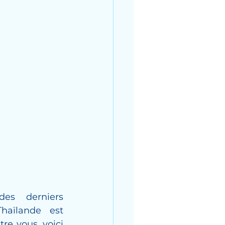
es derniers 
aïlande est 
e vous, voici 