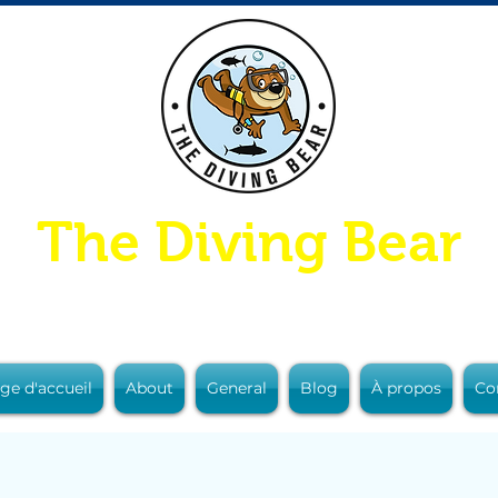
The Diving Bear
ge d'accueil
About
General
Blog
À propos
Co