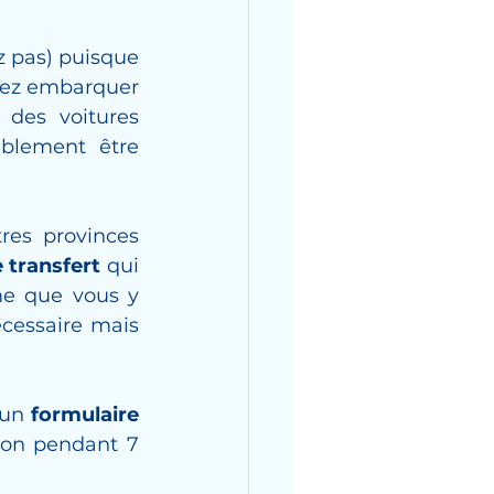
z pas) puisque 
evez embarquer 
des voitures 
blement être 
res provinces 
 transfert
 qui 
me que vous y 
cessaire mais 
un 
formulaire 
ion pendant 7 