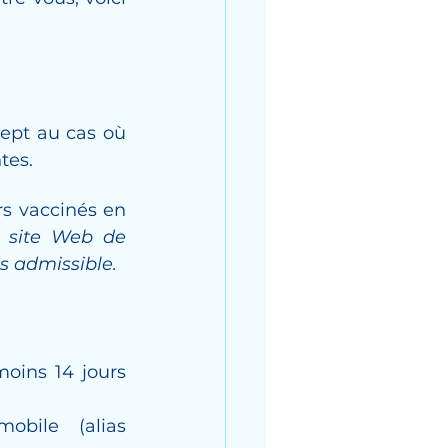
ept au cas où 
tes.
s vaccinés en 
u site Web de 
s admissible.
oins 14 jours 
obile (alias 