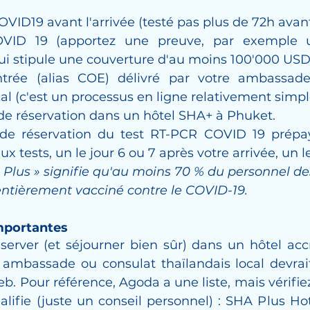
VID19 avant l'arrivée (testé pas plus de 72h avant 
VID 19 (apportez une preuve, par exemple un
qui stipule une couverture d'au moins 100'000 USD
entrée (alias COE) délivré par votre ambassade
cal (c'est un processus en ligne relativement simpl
de réservation dans un hôtel SHA+ à Phuket.
 de réservation du test RT-PCR COVID 19 prépa
x tests, un le jour 6 ou 7 après votre arrivée, un le
A Plus » signifie qu'au moins 70 % du personnel des
entièrement vacciné contre le COVID-19.
mportantes
server (et séjourner bien sûr) dans un hôtel acc
ambassade ou consulat thaïlandais local devrait a
eb. Pour référence, Agoda a une liste, mais vérifie
qualifie (juste un conseil personnel) : SHA Plus Ho