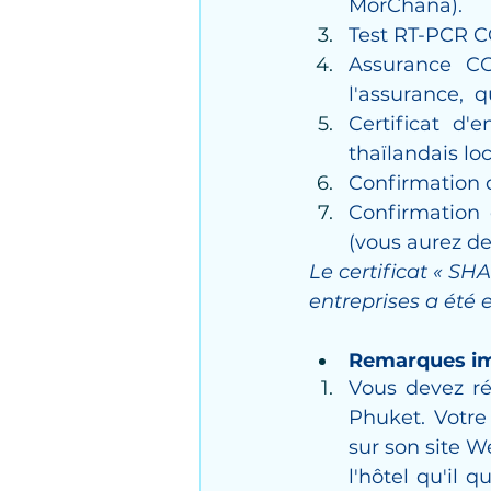
MorChana).
Test RT-PCR CO
Assurance CO
l'assurance,  
Certificat d'
thaïlandais lo
Confirmation 
Confirmation
(vous aurez deu
Le certificat « SH
entreprises a été 
Remarques i
Vous devez ré
Phuket. Votre 
sur son site W
l'hôtel qu'il 