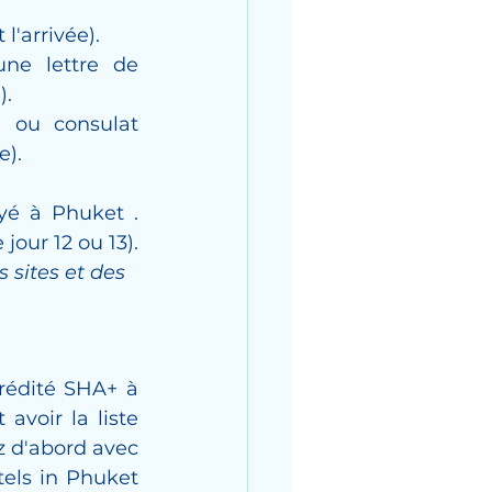
l'arrivée).
e lettre de 
).
 ou consulat 
e).
yé à Phuket .
 jour 12 ou 13).
 sites et des 
rédité SHA+ à 
voir la liste 
z d'abord avec 
tels in Phuket 